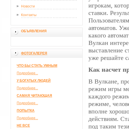
игрокам, кото
Новости
ставки. Резул
Контакты
Пользователям
автоматов. Уж
ОБЪЯВЛЕНИЯ
какого автомат
Вулкан интере
выставление с
ФОТОГАЛЕРЕЯ
уже решайте с
ЧТО БЫ СТАТЬ УМНЫМ
Как насчет п
Подробнее...
В Вулкане, пр
У БОГАТЫХ ЛЮДЕЙ
режим игры ме
Подробнее...
каждого режим
САМАЯ ЧИТАЮЩАЯ
режиме, челове
Подробнее...
вполне хорошо
ПОПЫТКА
действиям. Ста
Подробнее...
под таким тез
НЕ ВСЕ