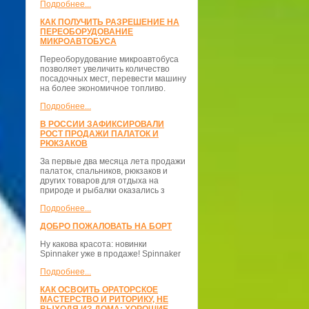
Подробнее...
КАК ПОЛУЧИТЬ РАЗРЕШЕНИЕ НА
ПЕРЕОБОРУДОВАНИЕ
МИКРОАВТОБУСА
Переоборудование микроавтобуса
позволяет увеличить количество
посадочных мест, перевести машину
на более экономичное топливо.
Подробнее...
В РОССИИ ЗАФИКСИРОВАЛИ
РОСТ ПРОДАЖИ ПАЛАТОК И
РЮКЗАКОВ
За первые два месяца лета продажи
палаток, спальников, рюкзаков и
других товаров для отдыха на
природе и рыбалки оказались з
Подробнее...
ДОБРО ПОЖАЛОВАТЬ НА БОРТ
Ну какова красота: новинки
Spinnaker уже в продаже! Spinnaker
Подробнее...
КАК ОСВОИТЬ ОРАТОРСКОЕ
МАСТЕРСТВО И РИТОРИКУ, НЕ