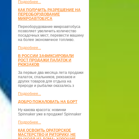
Подробнее...
КАК ПОЛУЧИТЬ РАЗРЕШЕНИЕ НА
ПЕРЕОБОРУДОВАНИЕ
МИКРОАВТОБУСА
Переоборудование микроавтобуса
позволяет увеличить количество
посадочных мест, перевести машину
на более экономичное топливо.
Подробнее...
В РОССИИ ЗАФИКСИРОВАЛИ
РОСТ ПРОДАЖИ ПАЛАТОК И
РЮКЗАКОВ
За первые два месяца лета продажи
палаток, спальников, рюкзаков и
других товаров для отдыха на
природе и рыбалки оказались з
Подробнее...
ДОБРО ПОЖАЛОВАТЬ НА БОРТ
Ну какова красота: новинки
Spinnaker уже в продаже! Spinnaker
Подробнее...
КАК ОСВОИТЬ ОРАТОРСКОЕ
МАСТЕРСТВО И РИТОРИКУ, НЕ