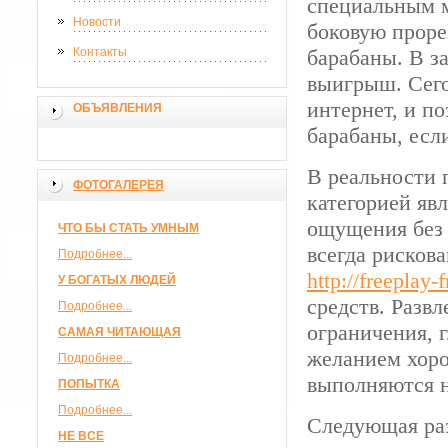
специальным 
Новости
боковую проре
Контакты
барабаны. В з
выигрыш. Сего
интернет, и п
ОБЪЯВЛЕНИЯ
барабаны, есл
В реальности 
ФОТОГАЛЕРЕЯ
категорией яв
ощущения без 
ЧТО БЫ СТАТЬ УМНЫМ
всегда рисков
Подробнее...
http://freeplay
У БОГАТЫХ ЛЮДЕЙ
средств. Разв
Подробнее...
ограничения, 
САМАЯ ЧИТАЮЩАЯ
желанием хоро
Подробнее...
выполняются н
ПОПЫТКА
Подробнее...
Следующая ра
НЕ ВСЕ