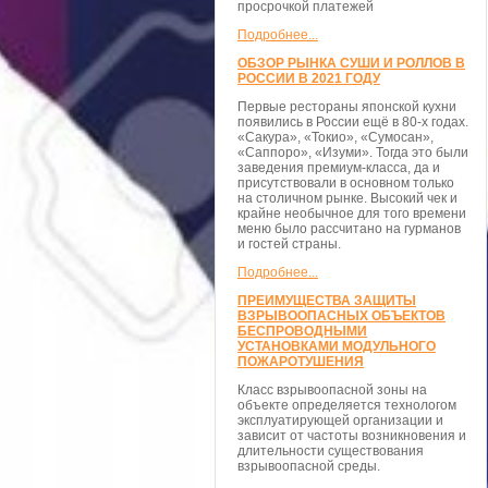
просрочкой платежей
Подробнее...
ОБЗОР РЫНКА СУШИ И РОЛЛОВ В
РОССИИ В 2021 ГОДУ
Первые рестораны японской кухни
появились в России ещё в 80-х годах.
«Сакура», «Токио», «Сумосан»,
«Саппоро», «Изуми». Тогда это были
заведения премиум-класса, да и
присутствовали в основном только
на столичном рынке. Высокий чек и
крайне необычное для того времени
меню было рассчитано на гурманов
и гостей страны.
Подробнее...
ПРЕИМУЩЕСТВА ЗАЩИТЫ
ВЗРЫВООПАСНЫХ ОБЪЕКТОВ
БЕСПРОВОДНЫМИ
УСТАНОВКАМИ МОДУЛЬНОГО
ПОЖАРОТУШЕНИЯ
Класс взрывоопасной зоны на
объекте определяется технологом
эксплуатирующей организации и
зависит от частоты возникновения и
длительности существования
взрывоопасной среды.