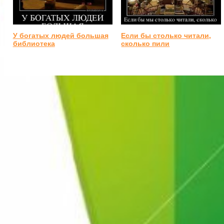
У богатых людей большая
Если бы столько читали,
библиотека
сколько пили