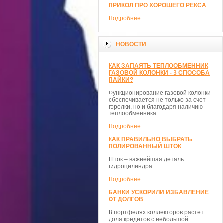
ПРИКОЛ ПРО ХОРОШЕГО РЕКСА
Подробнее...
НОВОСТИ
КАК ЗАПАЯТЬ ТЕПЛООБМЕННИК
ГАЗОВОЙ КОЛОНКИ - 3 СПОСОБА
ПАЙКИ?
Функционирование газовой колонки
обеспечивается не только за счет
горелки, но и благодаря наличию
теплообменника.
Подробнее...
КАК ПРАВИЛЬНО ВЫБРАТЬ
ПОЛИРОВАННЫЙ ШТОК
Шток – важнейшая деталь
гидроцилиндра.
Подробнее...
БАНКИ УСКОРИЛИ ИЗБАВЛЕНИЕ
ОТ ДОЛГОВ
В портфелях коллекторов растет
доля кредитов с небольшой