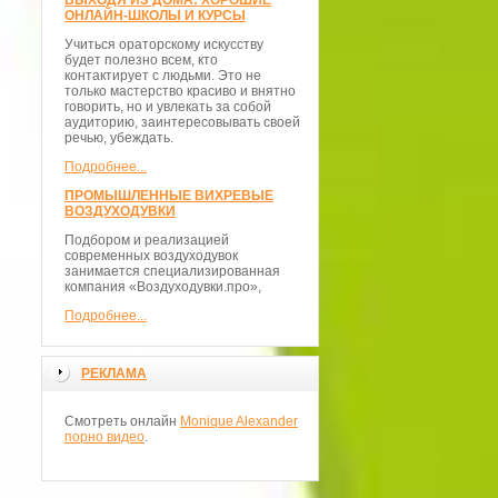
ВЫХОДЯ ИЗ ДОМА: ХОРОШИЕ
ОНЛАЙН-ШКОЛЫ И КУРСЫ
Учиться ораторскому искусству
будет полезно всем, кто
контактирует с людьми. Это не
только мастерство красиво и внятно
говорить, но и увлекать за собой
аудиторию, заинтересовывать своей
речью, убеждать.
Подробнее...
ПРОМЫШЛЕННЫЕ ВИХРЕВЫЕ
ВОЗДУХОДУВКИ
Подбором и реализацией
современных воздуходувок
занимается специализированная
компания «Воздуходувки.про»,
Подробнее...
РЕКЛАМА
Смотреть онлайн
Monique Alexander
порно видео
.