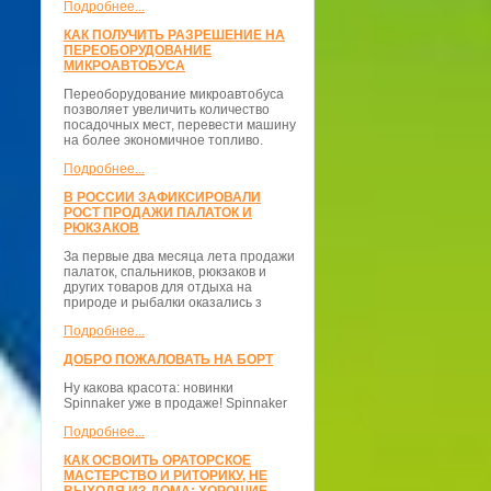
Подробнее...
КАК ПОЛУЧИТЬ РАЗРЕШЕНИЕ НА
ПЕРЕОБОРУДОВАНИЕ
МИКРОАВТОБУСА
Переоборудование микроавтобуса
позволяет увеличить количество
посадочных мест, перевести машину
на более экономичное топливо.
Подробнее...
В РОССИИ ЗАФИКСИРОВАЛИ
РОСТ ПРОДАЖИ ПАЛАТОК И
РЮКЗАКОВ
За первые два месяца лета продажи
палаток, спальников, рюкзаков и
других товаров для отдыха на
природе и рыбалки оказались з
Подробнее...
ДОБРО ПОЖАЛОВАТЬ НА БОРТ
Ну какова красота: новинки
Spinnaker уже в продаже! Spinnaker
Подробнее...
КАК ОСВОИТЬ ОРАТОРСКОЕ
МАСТЕРСТВО И РИТОРИКУ, НЕ