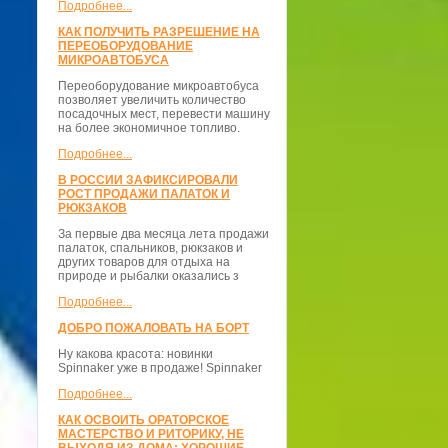
Подробнее...
КАК ПОЛУЧИТЬ РАЗРЕШЕНИЕ НА
ПЕРЕОБОРУДОВАНИЕ
МИКРОАВТОБУСА
Переоборудование микроавтобуса
позволяет увеличить количество
посадочных мест, перевести машину
на более экономичное топливо.
Подробнее...
В РОССИИ ЗАФИКСИРОВАЛИ
РОСТ ПРОДАЖИ ПАЛАТОК И
РЮКЗАКОВ
За первые два месяца лета продажи
палаток, спальников, рюкзаков и
других товаров для отдыха на
природе и рыбалки оказались з
Подробнее...
ДОБРО ПОЖАЛОВАТЬ НА БОРТ
Ну какова красота: новинки
Spinnaker уже в продаже! Spinnaker
Подробнее...
КАК ОСВОИТЬ ОРАТОРСКОЕ
МАСТЕРСТВО И РИТОРИКУ, НЕ