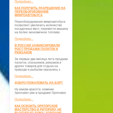
Подробнее...
КАК ПОЛУЧИТЬ РАЗРЕШЕНИЕ НА
ПЕРЕОБОРУДОВАНИЕ
МИКРОАВТОБУСА
Переоборудование микроавтобуса
позволяет увеличить количество
посадочных мест, перевести машину
на более экономичное топливо.
Подробнее...
В РОССИИ ЗАФИКСИРОВАЛИ
РОСТ ПРОДАЖИ ПАЛАТОК И
РЮКЗАКОВ
За первые два месяца лета продажи
палаток, спальников, рюкзаков и
других товаров для отдыха на
природе и рыбалки оказались з
Подробнее...
ДОБРО ПОЖАЛОВАТЬ НА БОРТ
Ну какова красота: новинки
Spinnaker уже в продаже! Spinnaker
Подробнее...
КАК ОСВОИТЬ ОРАТОРСКОЕ
МАСТЕРСТВО И РИТОРИКУ, НЕ