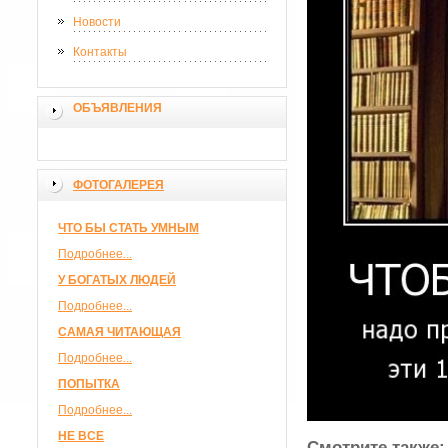
Новости
Контакты
ОБЪЯВЛЕНИЯ
ФОТОГАЛЕРЕЯ
ЧТО БЫ СТАТЬ УМНЫМ
Подробнее...
У БОГАТЫХ ЛЮДЕЙ
Подробнее...
САМАЯ ЧИТАЮЩАЯ
Подробнее...
ПОПЫТКА
Подробнее...
НЕ ВСЕ
Смотрите также: