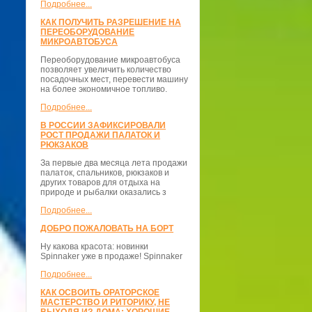
Подробнее...
КАК ПОЛУЧИТЬ РАЗРЕШЕНИЕ НА
ПЕРЕОБОРУДОВАНИЕ
МИКРОАВТОБУСА
Переоборудование микроавтобуса
позволяет увеличить количество
посадочных мест, перевести машину
на более экономичное топливо.
Подробнее...
В РОССИИ ЗАФИКСИРОВАЛИ
РОСТ ПРОДАЖИ ПАЛАТОК И
РЮКЗАКОВ
За первые два месяца лета продажи
палаток, спальников, рюкзаков и
других товаров для отдыха на
природе и рыбалки оказались з
Подробнее...
ДОБРО ПОЖАЛОВАТЬ НА БОРТ
Ну какова красота: новинки
Spinnaker уже в продаже! Spinnaker
Подробнее...
КАК ОСВОИТЬ ОРАТОРСКОЕ
МАСТЕРСТВО И РИТОРИКУ, НЕ