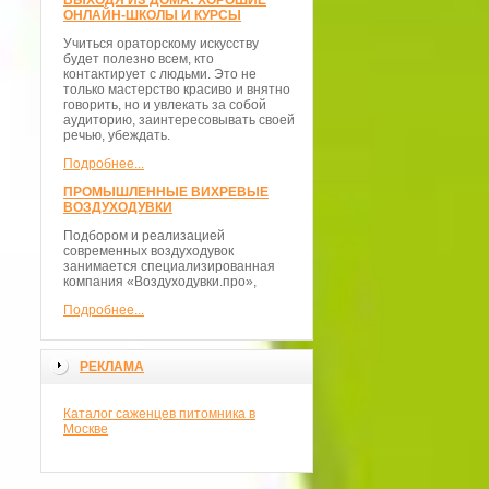
ВЫХОДЯ ИЗ ДОМА: ХОРОШИЕ
ОНЛАЙН-ШКОЛЫ И КУРСЫ
Учиться ораторскому искусству
будет полезно всем, кто
контактирует с людьми. Это не
только мастерство красиво и внятно
говорить, но и увлекать за собой
аудиторию, заинтересовывать своей
речью, убеждать.
Подробнее...
ПРОМЫШЛЕННЫЕ ВИХРЕВЫЕ
ВОЗДУХОДУВКИ
Подбором и реализацией
современных воздуходувок
занимается специализированная
компания «Воздуходувки.про»,
Подробнее...
РЕКЛАМА
Каталог саженцев питомника в
Москве