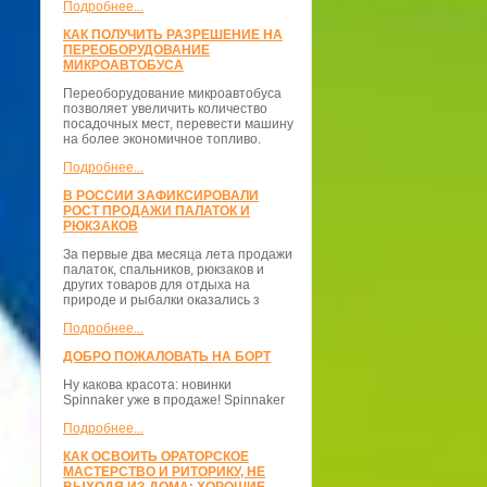
Подробнее...
КАК ПОЛУЧИТЬ РАЗРЕШЕНИЕ НА
ПЕРЕОБОРУДОВАНИЕ
МИКРОАВТОБУСА
Переоборудование микроавтобуса
позволяет увеличить количество
посадочных мест, перевести машину
на более экономичное топливо.
Подробнее...
В РОССИИ ЗАФИКСИРОВАЛИ
РОСТ ПРОДАЖИ ПАЛАТОК И
РЮКЗАКОВ
За первые два месяца лета продажи
палаток, спальников, рюкзаков и
других товаров для отдыха на
природе и рыбалки оказались з
Подробнее...
ДОБРО ПОЖАЛОВАТЬ НА БОРТ
Ну какова красота: новинки
Spinnaker уже в продаже! Spinnaker
Подробнее...
КАК ОСВОИТЬ ОРАТОРСКОЕ
МАСТЕРСТВО И РИТОРИКУ, НЕ