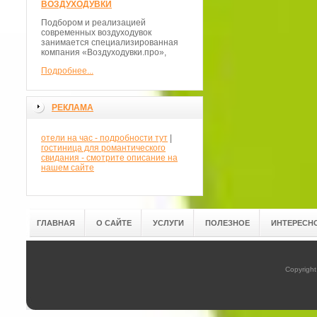
ВОЗДУХОДУВКИ
Подбором и реализацией
современных воздуходувок
занимается специализированная
компания «Воздуходувки.про»,
Подробнее...
РЕКЛАМА
отели на час - подробности тут
|
гостиница для романтического
свидания - смотрите описание на
нашем сайте
ГЛАВНАЯ
О САЙТЕ
УСЛУГИ
ПОЛЕЗНОЕ
ИНТЕРЕСН
Copyright