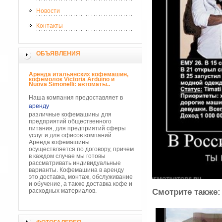
Новости
Контакты
ОБЪЯВЛЕНИЯ
Аренда итальянских кофемашин,
кофемолок Victoria Arduino и
Nuova Simonelli: автоматы..
Наша компания предоставляет в
аренду
различные кофемашины для
предприятий общественного
питания, для предприятий сферы
услуг и для офисов компаний.
Аренда кофемашины
осуществляется по договору, причем
в каждом случае мы готовы
рассматривать индивидуальные
варианты. Кофемашина в аренду
это доставка, монтаж, обслуживание
и обучение, а также доставка кофе и
Смотрите также:
расходных материалов.