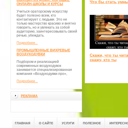
ВЫХОДЯ ИЗ ДОМА: ХОРОШИЕ
Что бы стать умн
ОНЛАЙН-ШКОЛЫ И КУРСЫ
Учиться ораторскому искусству
будет полезно всем, кто
контактирует с людьми. Это не
только мастерство красиво и внятно
говорить, но и увлекать за собой
аудиторию, заинтересовывать своей
речью, убеждать.
Подробнее...
ПРОМЫШЛЕННЫЕ ВИХРЕВЫЕ
ВОЗДУХОДУВКИ
Скажи, что ты чита
скажу, кто ты
Подбором и реализацией
современных воздуходувок
занимается специализированная
компания «Воздуходувки.про»,
Подробнее...
РЕКЛАМА
ГЛАВНАЯ
О САЙТЕ
УСЛУГИ
ПОЛЕЗНОЕ
ИНТЕРЕСН