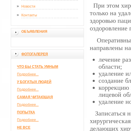
При этом хир
Новости
только на уда
Контакты
здоровью паци
оздоровление 
ОБЪЯВЛЕНИЯ
Оперативные 
направлены на
ФОТОГАЛЕРЕЯ
лечение ра
области;
ЧТО БЫ СТАТЬ УМНЫМ
удаление и
Подробнее...
создание б
У БОГАТЫХ ЛЮДЕЙ
коррекцию 
Подробнее...
лицевой об
САМАЯ ЧИТАЮЩАЯ
удаление н
Подробнее...
Записаться н
ПОПЫТКА
хирургическая
Подробнее...
делающих хир
НЕ ВСЕ