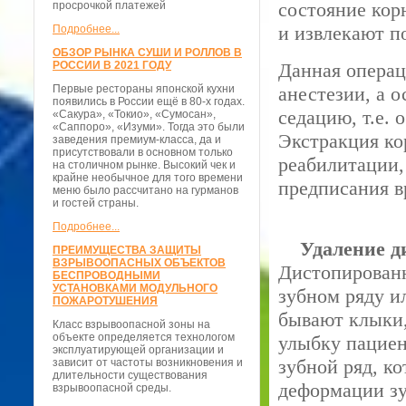
состояние корн
просрочкой платежей
и извлекают п
Подробнее...
ОБЗОР РЫНКА СУШИ И РОЛЛОВ В
РОССИИ В 2021 ГОДУ
Данная операц
Первые рестораны японской кухни
анестезии, а 
появились в России ещё в 80-х годах.
седацию, т.е.
«Сакура», «Токио», «Сумосан»,
«Саппоро», «Изуми». Тогда это были
Экстракция ко
заведения премиум-класса, да и
присутствовали в основном только
реабилитации,
на столичном рынке. Высокий чек и
крайне необычное для того времени
предписания в
меню было рассчитано на гурманов
и гостей страны.
Подробнее...
Удаление д
ПРЕИМУЩЕСТВА ЗАЩИТЫ
ВЗРЫВООПАСНЫХ ОБЪЕКТОВ
Дистопирован
БЕСПРОВОДНЫМИ
УСТАНОВКАМИ МОДУЛЬНОГО
зубном ряду и
ПОЖАРОТУШЕНИЯ
бывают клыки,
Класс взрывоопасной зоны на
объекте определяется технологом
улыбку пациен
эксплуатирующей организации и
зубной ряд, к
зависит от частоты возникновения и
длительности существования
деформации зу
взрывоопасной среды.