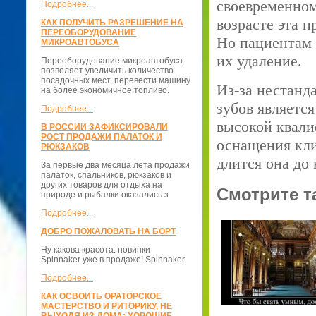
своевременном
Подробнее...
возрасте эта 
КАК ПОЛУЧИТЬ РАЗРЕШЕНИЕ НА
ПЕРЕОБОРУДОВАНИЕ
Но пациентам 
МИКРОАВТОБУСА
их удаление.
Переоборудование микроавтобуса
позволяет увеличить количество
посадочных мест, перевести машину
Из-за нестанд
на более экономичное топливо.
зубов являетс
Подробнее...
высокой квали
В РОССИИ ЗАФИКСИРОВАЛИ
РОСТ ПРОДАЖИ ПАЛАТОК И
оснащения кли
РЮКЗАКОВ
длится она до 
За первые два месяца лета продажи
палаток, спальников, рюкзаков и
других товаров для отдыха на
Смотрите т
природе и рыбалки оказались з
Подробнее...
ДОБРО ПОЖАЛОВАТЬ НА БОРТ
Ну какова красота: новинки
Spinnaker уже в продаже! Spinnaker
Подробнее...
КАК ОСВОИТЬ ОРАТОРСКОЕ
МАСТЕРСТВО И РИТОРИКУ, НЕ