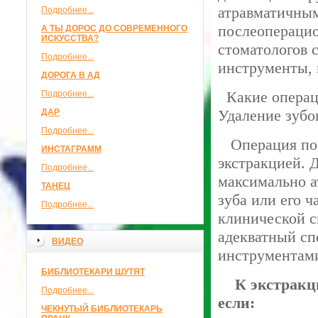
атравматичным
Подробнее...
послеоперацио
А ТЫ ДОРОС ДО СОВРЕМЕННОГО
ИСКУССТВА?
стоматологов 
Подробнее...
инструменты, 
ДОРОГА В АД
Какие операци
Подробнее...
Удаление зубо
ДАР
Подробнее...
Операция по у
ИНСТАГРАММ
экстракцией. 
Подробнее...
максимально а
ТАНЕЦ
зуба или его ч
Подробнее...
клинической с
адекватный сп
ВИДЕО
инструментам
БИБЛИОТЕКАРИ ШУТЯТ
К экстракции
Подробнее...
если:
ЧЕКНУТЫЙ БИБЛИОТЕКАРЬ