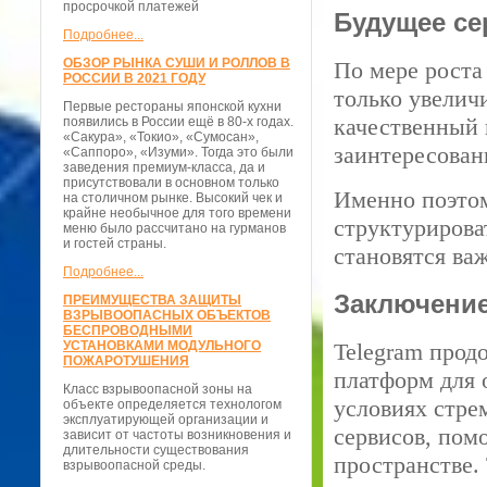
просрочкой платежей
Будущее се
Подробнее...
ОБЗОР РЫНКА СУШИ И РОЛЛОВ В
По мере роста
РОССИИ В 2021 ГОДУ
только увелич
Первые рестораны японской кухни
качественный 
появились в России ещё в 80-х годах.
«Сакура», «Токио», «Сумосан»,
заинтересован
«Саппоро», «Изуми». Тогда это были
заведения премиум-класса, да и
присутствовали в основном только
Именно поэтом
на столичном рынке. Высокий чек и
крайне необычное для того времени
структурирова
меню было рассчитано на гурманов
и гостей страны.
становятся ва
Подробнее...
Заключени
ПРЕИМУЩЕСТВА ЗАЩИТЫ
ВЗРЫВООПАСНЫХ ОБЪЕКТОВ
БЕСПРОВОДНЫМИ
УСТАНОВКАМИ МОДУЛЬНОГО
Telegram прод
ПОЖАРОТУШЕНИЯ
платформ для 
Класс взрывоопасной зоны на
условиях стре
объекте определяется технологом
эксплуатирующей организации и
сервисов, пом
зависит от частоты возникновения и
длительности существования
пространстве.
взрывоопасной среды.