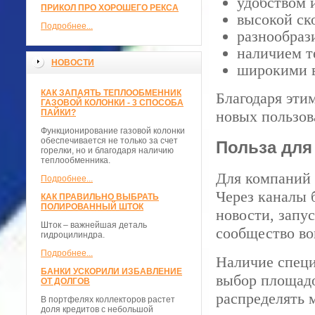
удобством 
ПРИКОЛ ПРО ХОРОШЕГО РЕКСА
высокой ск
Подробнее...
разнообраз
наличием т
НОВОСТИ
широкими в
КАК ЗАПАЯТЬ ТЕПЛООБМЕННИК
Благодаря эти
ГАЗОВОЙ КОЛОНКИ - 3 СПОСОБА
ПАЙКИ?
новых пользов
Функционирование газовой колонки
обеспечивается не только за счет
Польза для
горелки, но и благодаря наличию
теплообменника.
Для компаний 
Подробнее...
Через каналы 
КАК ПРАВИЛЬНО ВЫБРАТЬ
ПОЛИРОВАННЫЙ ШТОК
новости, запу
Шток – важнейшая деталь
сообщество во
гидроцилиндра.
Подробнее...
Наличие специ
БАНКИ УСКОРИЛИ ИЗБАВЛЕНИЕ
выбор площадо
ОТ ДОЛГОВ
распределять 
В портфелях коллекторов растет
доля кредитов с небольшой