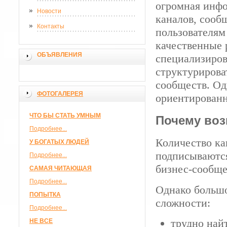
огромная инф
Новости
каналов, сооб
Контакты
пользователям
качественные 
ОБЪЯВЛЕНИЯ
специализиров
структуриров
сообществ. Од
ФОТОГАЛЕРЕЯ
ориентированн
ЧТО БЫ СТАТЬ УМНЫМ
Почему воз
Подробнее...
Количество ка
У БОГАТЫХ ЛЮДЕЙ
подписываются
Подробнее...
бизнес-сообще
САМАЯ ЧИТАЮЩАЯ
Подробнее...
Однако большо
ПОПЫТКА
сложности:
Подробнее...
трудно най
НЕ ВСЕ