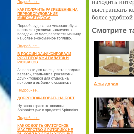
находить инте
Подробнее...
выстраивать к
КАК ПОЛУЧИТЬ РАЗРЕШЕНИЕ НА
ПЕРЕОБОРУДОВАНИЕ
более удобной
МИКРОАВТОБУСА
Переоборудование микроавтобуса
Смотрите т
позволяет увеличить количество
посадочных мест, перевести машину
на более экономичное топливо.
Подробнее...
В РОССИИ ЗАФИКСИРОВАЛИ
РОСТ ПРОДАЖИ ПАЛАТОК И
РЮКЗАКОВ
За первые два месяца лета продажи
палаток, спальников, рюкзаков и
других товаров для отдыха на
природе и рыбалки оказались з
А ты дорос
Подробнее...
ДОБРО ПОЖАЛОВАТЬ НА БОРТ
Ну какова красота: новинки
Spinnaker уже в продаже! Spinnaker
Подробнее...
КАК ОСВОИТЬ ОРАТОРСКОЕ
МАСТЕРСТВО И РИТОРИКУ, НЕ