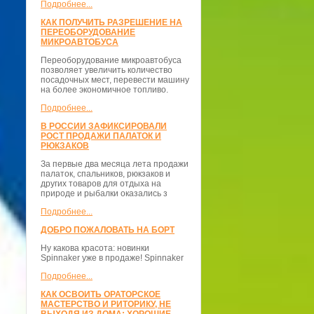
Подробнее...
КАК ПОЛУЧИТЬ РАЗРЕШЕНИЕ НА
ПЕРЕОБОРУДОВАНИЕ
МИКРОАВТОБУСА
Переоборудование микроавтобуса
позволяет увеличить количество
посадочных мест, перевести машину
на более экономичное топливо.
Подробнее...
В РОССИИ ЗАФИКСИРОВАЛИ
РОСТ ПРОДАЖИ ПАЛАТОК И
РЮКЗАКОВ
За первые два месяца лета продажи
палаток, спальников, рюкзаков и
других товаров для отдыха на
природе и рыбалки оказались з
Подробнее...
ДОБРО ПОЖАЛОВАТЬ НА БОРТ
Ну какова красота: новинки
Spinnaker уже в продаже! Spinnaker
Подробнее...
КАК ОСВОИТЬ ОРАТОРСКОЕ
МАСТЕРСТВО И РИТОРИКУ, НЕ