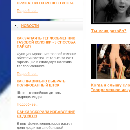
ПРИКОЛ ПРО ХОРОШЕГО РЕКСА
Подробнее...
НОВОСТИ
Ты меня развёл?
КАК ЗАПАЯТЬ ТЕПЛООБМЕННИК
ГАЗОВОЙ КОЛОНКИ - 3 СПОСОБА
ПАЙКИ?
Функционирование газовой колонки
обеспечивается не только за счет
горелки, но и благодаря наличию
теплообменника.
Подробнее...
КАК ПРАВИЛЬНО ВЫБРАТЬ
Когда я слышу сл
ПОЛИРОВАННЫЙ ШТОК
"современное иск
Шток – важнейшая деталь
гидроцилиндра.
Подробнее...
БАНКИ УСКОРИЛИ ИЗБАВЛЕНИЕ
ОТ ДОЛГОВ
В портфелях коллекторов растет
доля кредитов с небольшой