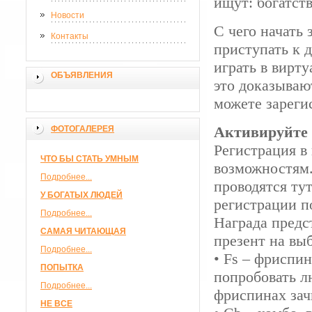
ищут: богатство
Новости
С чего начать
Контакты
приступать к 
играть в вирт
ОБЪЯВЛЕНИЯ
это доказываю
можете зареги
Активируйте 
ФОТОГАЛЕРЕЯ
Регистрация в
ЧТО БЫ СТАТЬ УМНЫМ
возможностям.
Подробнее...
проводятся ту
У БОГАТЫХ ЛЮДЕЙ
регистрации п
Подробнее...
Награда предс
САМАЯ ЧИТАЮЩАЯ
презент на вы
Подробнее...
• Fs – фриспи
ПОПЫТКА
попробовать л
Подробнее...
фриспинах зач
НЕ ВСЕ