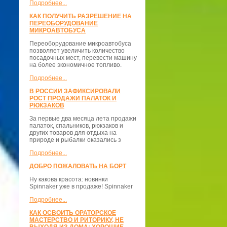
Подробнее...
КАК ПОЛУЧИТЬ РАЗРЕШЕНИЕ НА
ПЕРЕОБОРУДОВАНИЕ
МИКРОАВТОБУСА
Переоборудование микроавтобуса
позволяет увеличить количество
посадочных мест, перевести машину
на более экономичное топливо.
Подробнее...
В РОССИИ ЗАФИКСИРОВАЛИ
РОСТ ПРОДАЖИ ПАЛАТОК И
РЮКЗАКОВ
За первые два месяца лета продажи
палаток, спальников, рюкзаков и
других товаров для отдыха на
природе и рыбалки оказались з
Подробнее...
ДОБРО ПОЖАЛОВАТЬ НА БОРТ
Ну какова красота: новинки
Spinnaker уже в продаже! Spinnaker
Подробнее...
КАК ОСВОИТЬ ОРАТОРСКОЕ
МАСТЕРСТВО И РИТОРИКУ, НЕ