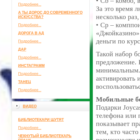
• Cb – комбо,
Подробнее...
За это время 
А ТЫ ДОРОС ДО СОВРЕМЕННОГО
несколько раз,
ИСКУССТВА?
• Cp – комппо
Подробнее...
«Джойказино» 
ДОРОГА В АД
деньги по курс
Подробнее...
ДАР
Такой набор б
Подробнее...
предложение. 
ИНСТАГРАММ
минимальным. 
Подробнее...
активировать 
ТАНЕЦ
воспользовать
Подробнее...
Мобильные бо
Подарки Joycas
ВИДЕО
телефона или 
БИБЛИОТЕКАРИ ШУТЯТ
показывает пр
Подробнее...
тем, кто часто
ЧЕКНУТЫЙ БИБЛИОТЕКАРЬ
возможности н