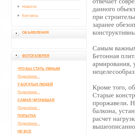
отвечает совр
Новости
данного объек
при строитель
Контакты
заранее обезо
конструктивны
ОБЪЯВЛЕНИЯ
Самым важным,
Бетонная плит
ФОТОГАЛЕРЕЯ
армирования, 
ЧТО БЫ СТАТЬ УМНЫМ
нецелесообраз
Подробнее...
У БОГАТЫХ ЛЮДЕЙ
Кроме того, об
Подробнее...
Старые констр
САМАЯ ЧИТАЮЩАЯ
проржавели. Н
Подробнее...
балкона, уста
ПОПЫТКА
расчет нагруз
Подробнее...
вышеописанно
НЕ ВСЕ