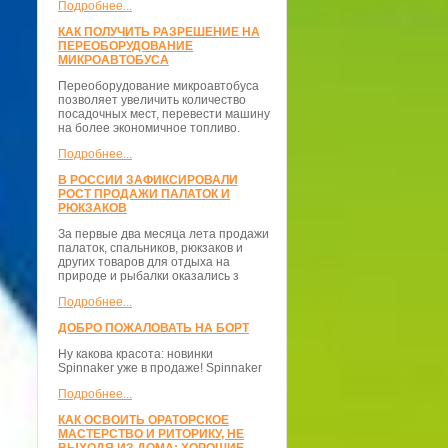
Подробнее...
КАК ПОЛУЧИТЬ РАЗРЕШЕНИЕ НА
ПЕРЕОБОРУДОВАНИЕ
МИКРОАВТОБУСА
Переоборудование микроавтобуса
позволяет увеличить количество
посадочных мест, перевести машину
на более экономичное топливо.
Подробнее...
В РОССИИ ЗАФИКСИРОВАЛИ
РОСТ ПРОДАЖИ ПАЛАТОК И
РЮКЗАКОВ
За первые два месяца лета продажи
палаток, спальников, рюкзаков и
других товаров для отдыха на
природе и рыбалки оказались з
Подробнее...
ДОБРО ПОЖАЛОВАТЬ НА БОРТ
Ну какова красота: новинки
Spinnaker уже в продаже! Spinnaker
Подробнее...
КАК ОСВОИТЬ ОРАТОРСКОЕ
МАСТЕРСТВО И РИТОРИКУ, НЕ