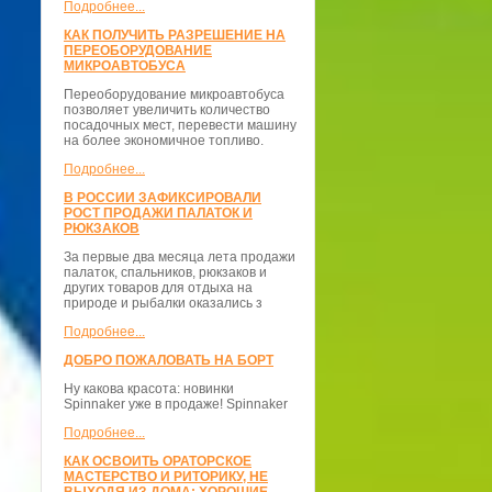
Подробнее...
КАК ПОЛУЧИТЬ РАЗРЕШЕНИЕ НА
ПЕРЕОБОРУДОВАНИЕ
МИКРОАВТОБУСА
Переоборудование микроавтобуса
позволяет увеличить количество
посадочных мест, перевести машину
на более экономичное топливо.
Подробнее...
В РОССИИ ЗАФИКСИРОВАЛИ
РОСТ ПРОДАЖИ ПАЛАТОК И
РЮКЗАКОВ
За первые два месяца лета продажи
палаток, спальников, рюкзаков и
других товаров для отдыха на
природе и рыбалки оказались з
Подробнее...
ДОБРО ПОЖАЛОВАТЬ НА БОРТ
Ну какова красота: новинки
Spinnaker уже в продаже! Spinnaker
Подробнее...
КАК ОСВОИТЬ ОРАТОРСКОЕ
МАСТЕРСТВО И РИТОРИКУ, НЕ